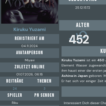
25.12.1572
Alter
Kiruku Yuzami
Y/O
452
REGISTRIERT AM
04.11.2024
Ku
AVATARPERSON
Kiruku Yuzami
ist ein
450 
Miyavi
Element Wasser zugewandt, 
ZULETZT ONLINE
ihm haust einer der ersten 
01.07.2026, 06:18
Ashina in Japan
geboren. M
BEITRÄGE
THEMEN
Er hat sich vor einiger Zei
bis heute dort. Er ist
sing
24
3
wieder eine Liebe einzugehe
SPIELER
PN SENDEN
aus. Man beschreibt ihn
Auftragsmörder ist. Zur Tarnu
Riku
Interessiert Dich dieser C