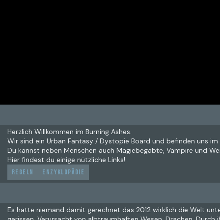
Herzlich Willkommen im Burning Ashes.
Wir sind ein Urban Fantasy / Dystopie Board und befinden uns im 
Du kannst neben Menschen auch Magiebegabte, Vampire und Wer
Hier findest du einige nützliche Links!
Regeln
Enzyklopädie
Es hätte niemand damit gerechnet das 2012 wirklich die Welt unte
gerissen. Verursacht von albtraumhaften Wesen. Drachen. Durch i