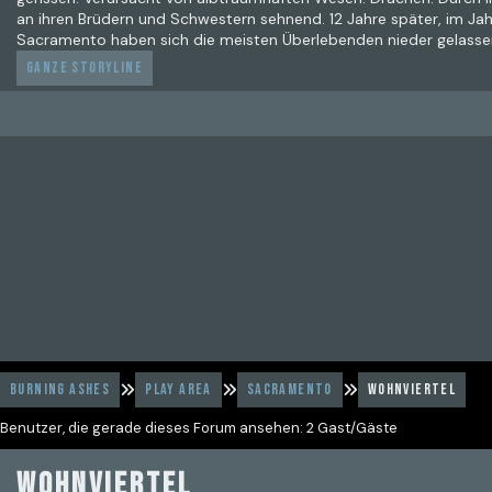
an ihren Brüdern und Schwestern sehnend. 12 Jahre später, im Jahre
Sacramento haben sich die meisten Überlebenden nieder gelasse
Ganze Storyline
Burning Ashes
Play Area
Sacramento
Wohnviertel
Benutzer, die gerade dieses Forum ansehen: 2 Gast/Gäste
Wohnviertel