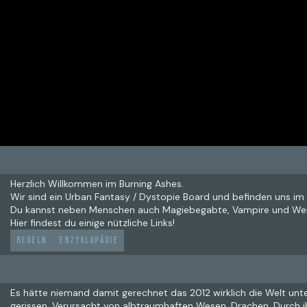
Herzlich Willkommen im Burning Ashes.
Wir sind ein Urban Fantasy / Dystopie Board und befinden uns im 
Du kannst neben Menschen auch Magiebegabte, Vampire und Wer
Hier findest du einige nützliche Links!
Regeln
Enzyklopädie
Es hätte niemand damit gerechnet das 2012 wirklich die Welt unte
gerissen. Verursacht von albtraumhaften Wesen. Drachen. Durch i