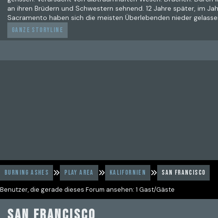
an ihren Brüdern und Schwestern sehnend. 12 Jahre später, im Jahre
Sacramento haben sich die meisten Überlebenden nieder gelasse
Ganze Storyline
Burning Ashes
Play Area
Kalifornien
San Francisco
Benutzer, die gerade dieses Forum ansehen: 1 Gast/Gäste
San Francisco