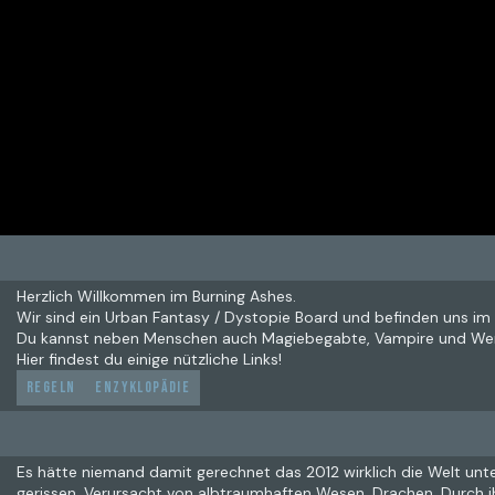
Herzlich Willkommen im Burning Ashes.
Wir sind ein Urban Fantasy / Dystopie Board und befinden uns im 
Du kannst neben Menschen auch Magiebegabte, Vampire und Wer
Hier findest du einige nützliche Links!
Regeln
Enzyklopädie
Es hätte niemand damit gerechnet das 2012 wirklich die Welt unte
gerissen. Verursacht von albtraumhaften Wesen. Drachen. Durch i